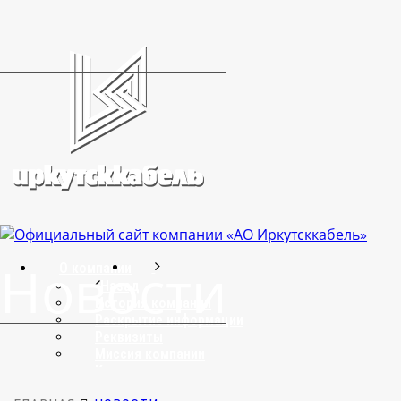
Новости
О компании
Назад
История компании
Раскрытие информации
Реквизиты
Миссия компании
Кадровая политика
Политика по персональным данным
[horizontal-scrolling group=»GROUP1″]