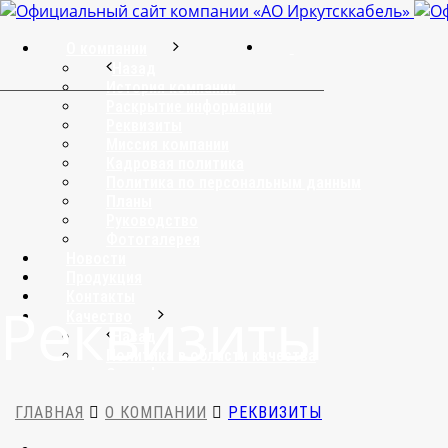
О компании
Назад
История компании
Раскрытие информации
Реквизиты
Миссия компании
Кадровая политика
Политика по персональным данным
Планы
Руководство
Фотогалерея
Новости
Продукция
Контакты
Реквизиты
Качество
Назад
Политика в области качества
Сертификаты
© 2016–20
ГЛАВНАЯ
О КОМПАНИИ
РЕКВИЗИТЫ