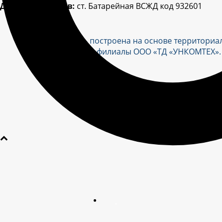
Для контейнеров:
ст. Батарейная ВСЖД код 932601
Сбытовая сеть построена на основе территори
департаменты и филиалы ООО «ТД «УНКОМТЕХ».