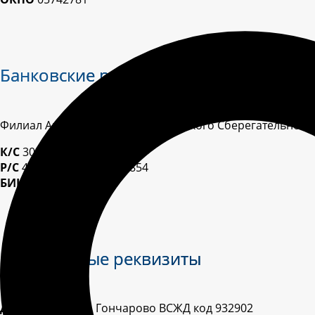
Банковские реквизиты
Филиал Акционерного коммерческого Сберегательного 
К/С
30101810900000000607
Р/С
40702810418350012854
БИК
042520607
Отгрузочные реквизиты
Для вагонов:
ст. Гончарово ВСЖД код 932902