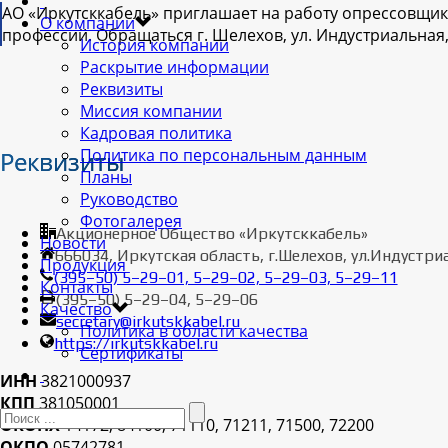
АО «Иркутсккабель» приглашает на работу опрессовщик
О компании
профессий. Обращаться г. Шелехов, ул. Индустриальная, 1
История компании
Раскрытие информации
Реквизиты
Миссия компании
Кадровая политика
Политика по персональным данным
Реквизиты
Планы
Руководство
Фотогалерея
Акционерное Общество «Иркутсккабель»
Новости
666034, Иркутская область, г.Шелехов, ул.Индустри
Продукция
(395–50) 5–29–01, 5–29–02, 5–29–03, 5–29–11
Контакты
(395–50) 5–29–04, 5–29–06
Качество
secretary@irkutskkabel.ru
Политика в области качества
https://irkutskkabel.ru
Сертификаты
ИНН
3821000937
КПП
381050001
ОКОНХ
14172, 84100, 71110, 71211, 71500, 72200
ОКПО
05742781