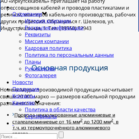
АО «Иркутсккабель» приглашает на работу
опрессовщиков кабелей и проводов пластикатами и
О компании
резиной, монтеров кабельного производства, рабочих
История компании
других профессий. Обращаться г. Шелехов, ул.
Раскрытие информации
Индустриальная, 1. Тел. (39550) 52943
Реквизиты
Миссия компании
Кадровая политика
Политика по персональным данным
Планы
Основная продукция
Руководство
Фотогалерея
Новости
Продукция
Номенклатура производимой продукции насчитывает
Контакты
свыше 20 000 марко — размеров кабельной продукции
Качество
различного назначения:
Политика в области качества
Провода неизолированные алюминиевые и
Сертификаты
2
2
сталеалюминиевые от 16 мм
до 1200 мм
, в
т.ч. из термоупрочнённого алюминиевого
сплава