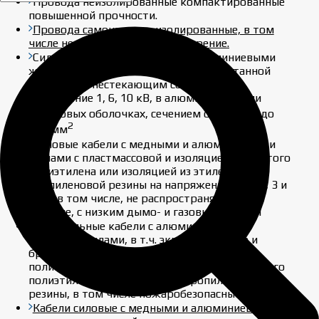
Провода неизолированные компактированные
повышенной прочности.
Провода самонесущие изолированные, в том
числе не распространяющие горение.
Силовые кабели с медными и алюминиевыми
жилами с бумажной изоляцией, пропитанной
вязким или нестекающим составами на
напряжение 1, 6, 10 кВ, в алюминиевых или
2
свинцовых оболочках, сечением от 35 мм
до
2
240 мм
Силовые кабели с медными и алюминиевыми
жилами с пластмассовой и изоляцией из сшитого
полиэтилена или изоляцией из этилен —
пропиленовой резины на напряжение 0.66, 1, 3 и
6 кВ, в том числе, не распространяющие
горение, с низким дымо- и газовыделением
Контрольные кабели с алюминиевыми и
медными жилами, в т.ч. экранированные и
бронированные до 37 жил, с изоляцией из
поливинилхлоридного пластиката, или сшитого
полиэтилена или из этилен – пропиленовой
резины, в том числе пожаробезопасные.
Кабели силовые с медными и алюминиевыми